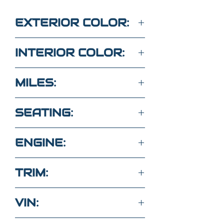
EXTERIOR COLOR:
GRAY
INTERIOR COLOR:
GRAY
MILES:
176,650
SEATING:
12 SEATS
ENGINE:
3.7L 6CYL GASOLINE
TRIM:
FUEL
350 XL
VIN: