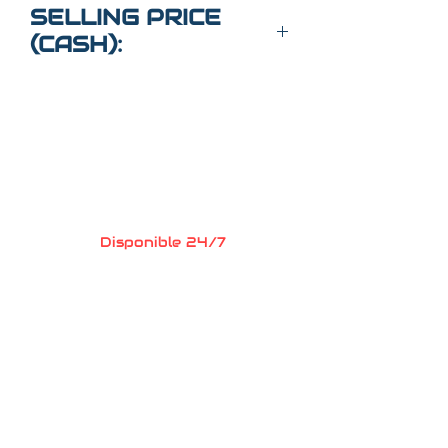
1FBZX2YMXHKA40290
SELLING PRICE
(CASH):
$18,000
Preguntas?
Llame o envia un
mensaje de texto
352-470-1718
(Maria
)
352-470-1464
(Elaine)
Disponible 24/7