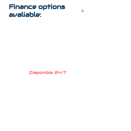
$26,000
Finance options
avaliable:
352-509-7888 call for
information
Preguntas?
Llame o envia un
mensaje de texto
352-470-1718
(Maria
)
352-470-1464
(Elaine)
Disponible 24/7