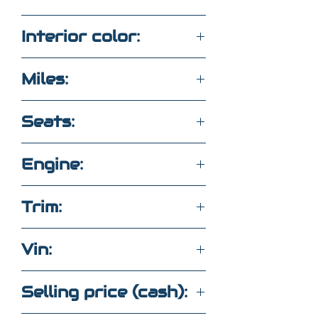
Black
Interior color:
Black
Miles:
83,500
Seats:
7 seats cloth/leather
Engine:
3.6L 6CYL RWD
Trim:
GT plus
Vin:
1C4RDHDG6LC213345
Selling price (cash):