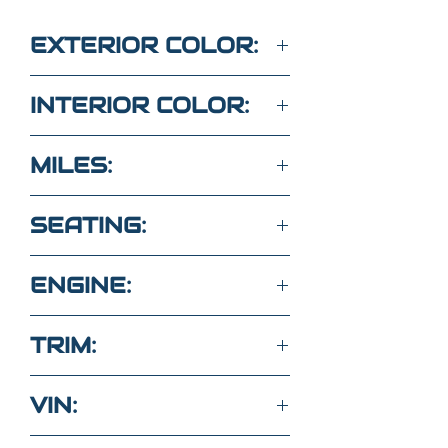
EXTERIOR COLOR:
RED
INTERIOR COLOR:
BLACK
MILES:
64,750
SEATING:
5 SEATS
ENGINE:
RWD 3.6L 6Cyl
TRIM:
SXT
VIN: