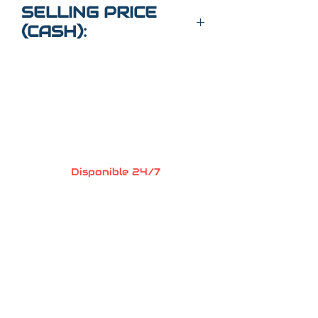
2C3CDXBG6NH201297
SELLING PRICE
(CASH):
$22,000
Preguntas?
Llame o envia un
mensaje de texto
352-470-1718
(Maria
)
352-470-1464
(Elaine)
Disponible 24/7