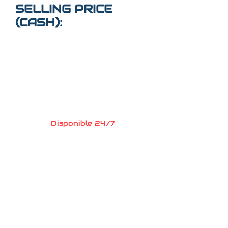
1N6ED1EJ5NN606919
SELLING PRICE
(CASH):
$26,000
Preguntas?
Llame o envia un
mensaje de texto
352-470-1718
(Maria
)
352-470-1464
(Elaine)
Disponible 24/7