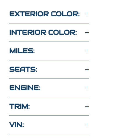
EXTERIOR COLOR:
GRAY
INTERIOR COLOR:
BLACK
MILES:
96,500
SEATS:
5 CLOTH SEATS
ENGINE:
3.8L 6 Cyl RWD Crew Cab
TRIM:
4x2
S
VIN: