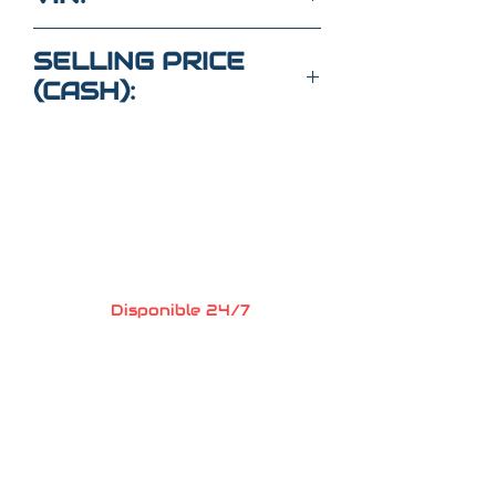
JA4ARUAU6PU015277
SELLING PRICE
(CASH):
$22,000
Preguntas?
Llame o envia un
mensaje de texto
352-470-1718
(Maria
)
352-470-1464
(Elaine)
Disponible 24/7