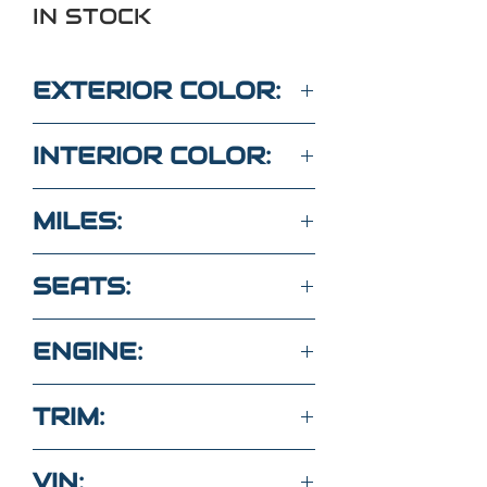
IN STOCK
EXTERIOR COLOR:
WHITE
INTERIOR COLOR:
BLACK
MILES:
34,600
SEATS:
5 SEATS CLOTH
ENGINE:
2.0L 4 Cyl 4WD
TRIM:
Sport ES
VIN: