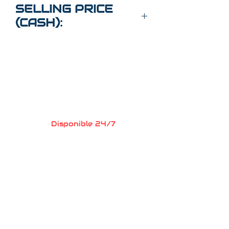
1N4BL4BV6PN418663
SELLING PRICE
(CASH):
$23,000
Preguntas?
Llame o envia un
mensaje de texto
352-470-1718
(Maria
)
352-470-1464
(Elaine)
Disponible 24/7