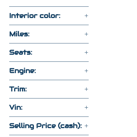
Gray
Interior color:
Gray
Miles:
94,000
Seats:
7 seats cloth
Engine:
3.5L 6CYL FWD
Trim:
X
Vin:
5N1DR3AA0NC221339
Selling Price (cash):