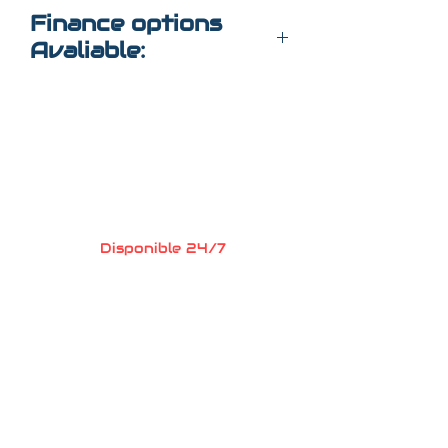
$24,000
Finance options
Avaliable:
352-509-7888 call for
information
Preguntas?
Llame o envia un
mensaje de texto
352-470-1718
(Maria
)
352-470-1464
(Elaine)
Disponible 24/7